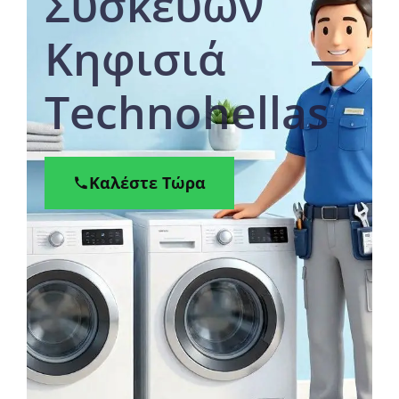
Συσκευών
Κηφισιά —
Technohellas
Καλέστε Τώρα