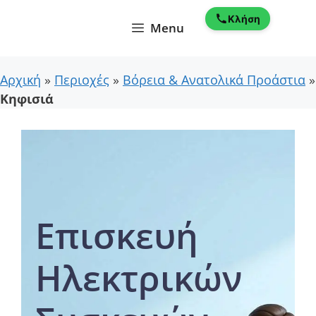
Μετάβαση
Κλήση
σε
Menu
περιεχόμενο
Αρχική
»
Περιοχές
»
Βόρεια & Ανατολικά Προάστια
»
Κηφισιά
Επισκευή
Ηλεκτρικών