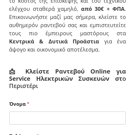
το κόστος της επίσκεψης και του τεχνικού
ελέγχου σταθερά χαμηλό,
από 30€ + ΦΠΑ
.
Επικοινωνήστε μαζί μας σήμερα, κλείστε το
αυθημερόν ραντεβού σας και εμπιστευτείτε
τους πιο έμπειρους μαστόρους στα
Κεντρικά & Δυτικά Προάστια
για ένα
άψογο και οικονομικό αποτέλεσμα.
📩
Κλείστε Ραντεβού Online για
Service Ηλεκτρικών Συσκευών στ
ο
Περιστέρι
Όνομα
*
Β