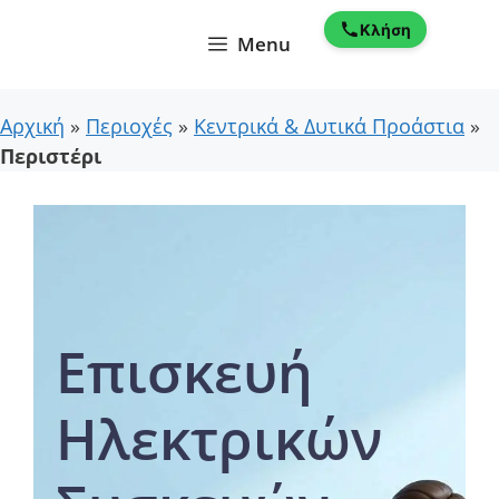
Μετάβαση
Κλήση
σε
Menu
περιεχόμενο
Αρχική
»
Περιοχές
»
Κεντρικά & Δυτικά Προάστια
»
Περιστέρι
Επισκευή
Ηλεκτρικών