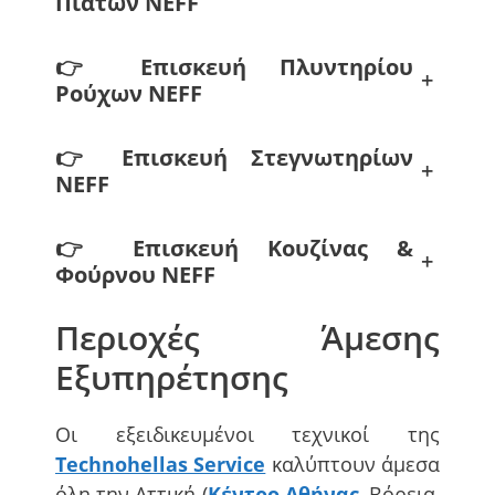
Πιάτων
NEFF
👉
Επισκευή Πλυντηρίου
+
Ρούχων
NEFF
👉
Επισκευή Στεγνωτηρίων
+
NEFF
👉
Επισκευή Κουζίνας &
+
Φούρνου
NEFF
Περιοχές Άμεσης
Εξυπηρέτησης
Οι εξειδικευμένοι τεχνικοί της
Technohellas Service
καλύπτουν άμεσα
όλη την Αττική (
Κέντρο Αθήνας
, Βόρεια,