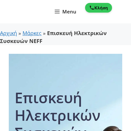
Μετάβαση
Κλήση
σε
Menu
περιεχόμενο
Αρχική
»
Μάρκες
»
Επισκευή Ηλεκτρικών
Συσκευών NEFF
Επισκευή
Ηλεκτρικών