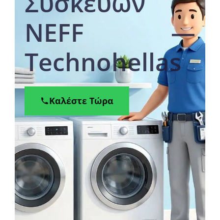
Συσκευών
NEFF —
Technohellas
Καλέστε Τώρα