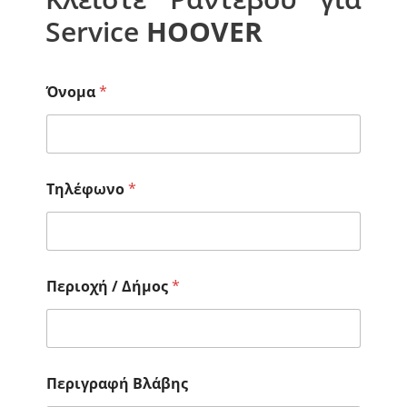
Service
HOOVER
Όνομα
*
Τηλέφωνο
*
Π
Περιοχή / Δήμος
*
ε
ρ
ι
γ
ρ
α
Περιγραφή Βλάβης
φ