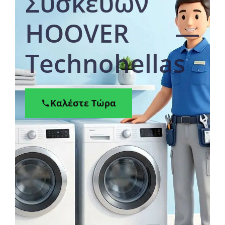
Συσκευών
HOOVER —
Technohellas
Καλέστε Τώρα