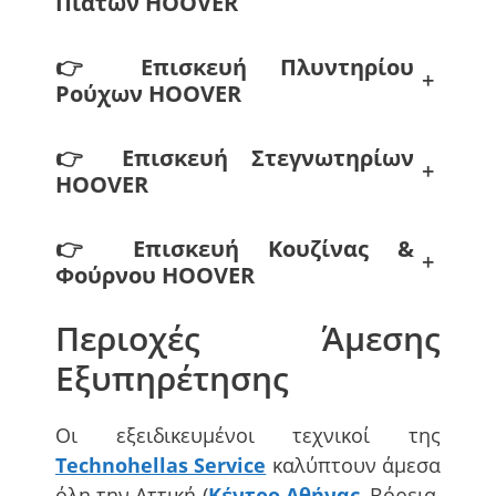
Πιάτων
HOOVER
👉
Επισκευή Πλυντηρίου
+
Ρούχων
HOOVER
👉
Επισκευή Στεγνωτηρίων
+
HOOVER
👉
Επισκευή Κουζίνας &
+
Φούρνου
HOOVER
Περιοχές Άμεσης
Εξυπηρέτησης
Οι εξειδικευμένοι τεχνικοί της
Technohellas Service
καλύπτουν άμεσα
όλη την Αττική (
Κέντρο Αθήνας
, Βόρεια,