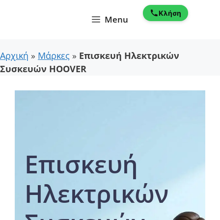
Μετάβαση
Κλήση
σε
Menu
περιεχόμενο
Αρχική
»
Μάρκες
»
Επισκευή Ηλεκτρικών
Συσκευών HOOVER
Επισκευή
Ηλεκτρικών