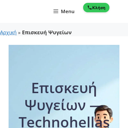
Μετάβαση
Κλήση
σε
Menu
περιεχόμενο
Αρχική
»
Επισκευή Ψυγείων
Επισκευή
Ψυγείων —
Technohellas