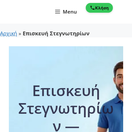
Μετάβαση
Κλήση
σε
Menu
περιεχόμενο
Αρχική
»
Επισκευή Στεγνωτηρίων
Επισκευή
Στεγνωτηρίω
ν —