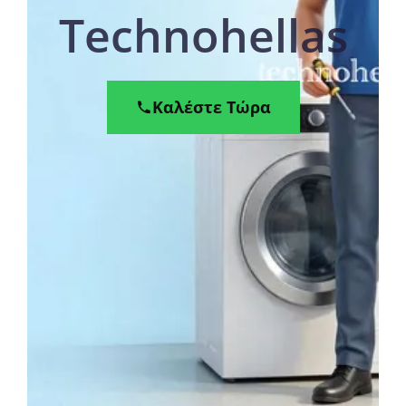
Technohellas
Καλέστε Τώρα