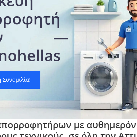
κευή
ρροφητή
ων —
nohellas
 Συνομιλία!
απορροφητήρων με αυθημερόν
ους τεχνικούς, σε όλη την Αττι