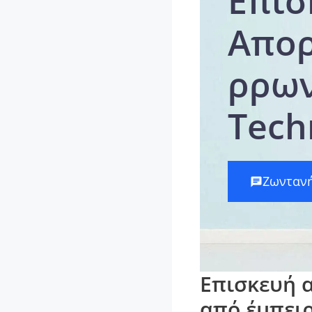
Επισ
Απο
ρρ
Tech
Ζωντανή
Επισκευή 
από έμπειρ