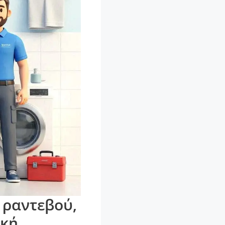
 ραντεβού,
κή.