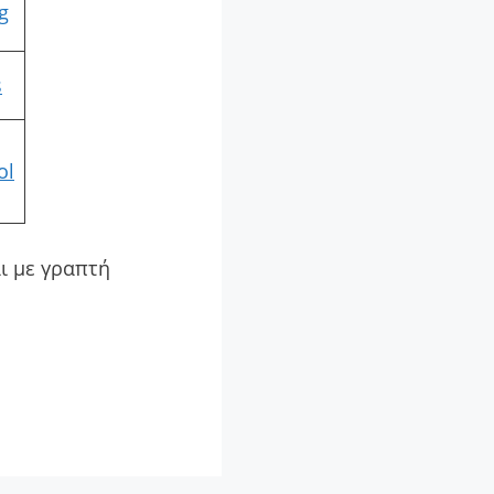
g
s
ol
ι με γραπτή