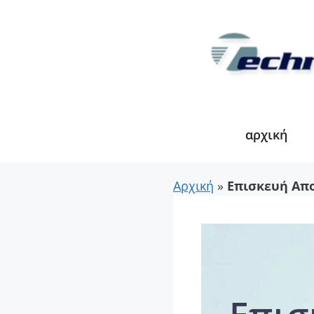
Μετάβαση
σε
περιεχόμενο
αρχική
Αρχική
»
Επισκευή Απ